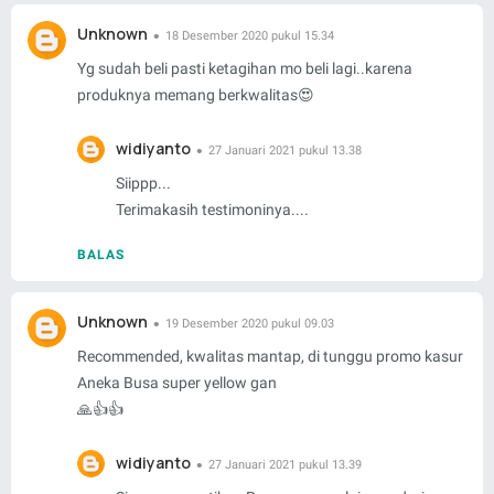
Unknown
18 Desember 2020 pukul 15.34
Yg sudah beli pasti ketagihan mo beli lagi..karena
produknya memang berkwalitas😍
widiyanto
27 Januari 2021 pukul 13.38
Siippp...
Terimakasih testimoninya....
BALAS
Unknown
19 Desember 2020 pukul 09.03
Recommended, kwalitas mantap, di tunggu promo kasur
Aneka Busa super yellow gan
🙏👍👍
widiyanto
27 Januari 2021 pukul 13.39